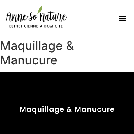
Les prestations
Horaires & Contact
Maquillage &
Manucure
Maquillage & Manucure