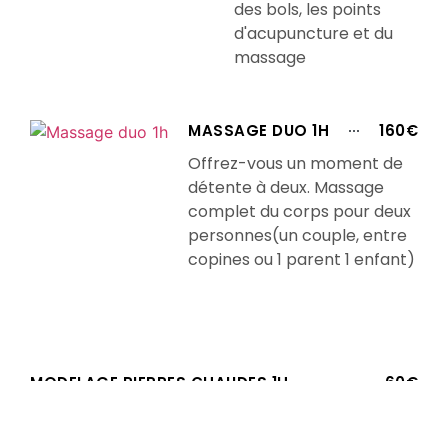
des bols, les points
d'acupuncture et du
massage
MASSAGE DUO 1H
160€
Offrez-vous un moment de
détente à deux. Massage
complet du corps pour deux
personnes(un couple, entre
copines ou 1 parent 1 enfant)
MODELAGE PIERRES CHAUDES 1H
60€
A base de pierres volcaniques polies