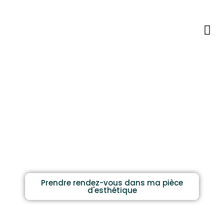
Les prestations
Horaires & Contact
Epilations
Prendre rendez-vous dans ma pièce
d'esthétique